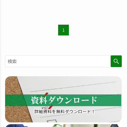
1
検
索