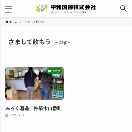
menu
ホーム
さまして飲もう
さまして飲もう
– tag –
ブログ
みろく酒造 杵築市山香町
2022.02.14