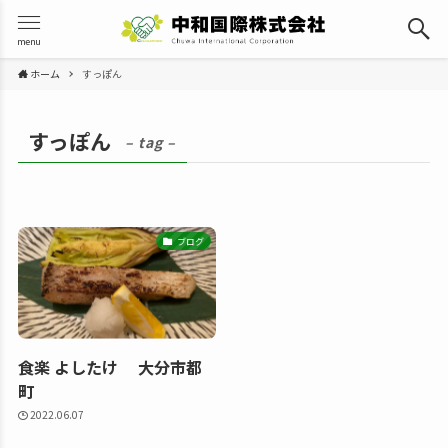
menu
ホーム
すっぽん
すっぽん
– tag –
ブログ
食楽 よしたけ 大分市都
町
2022.06.07