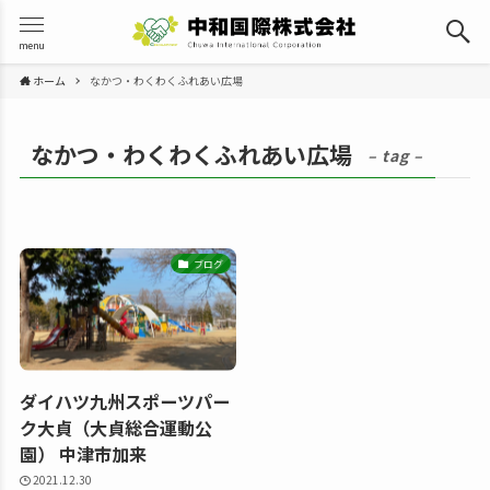
menu
ホーム
なかつ・わくわくふれあい広場
なかつ・わくわくふれあい広場
– tag –
ブログ
ダイハツ九州スポーツパー
ク大貞（大貞総合運動公
園） 中津市加来
2021.12.30