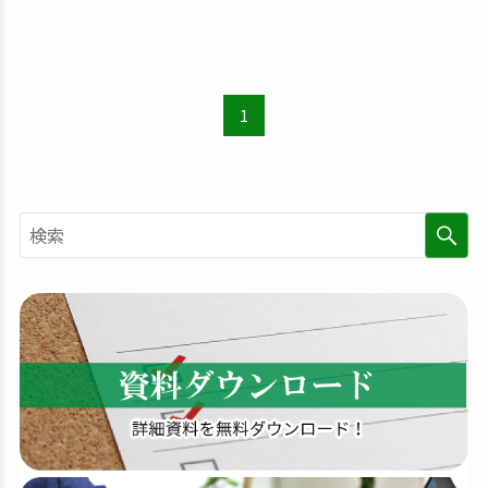
1
検
索