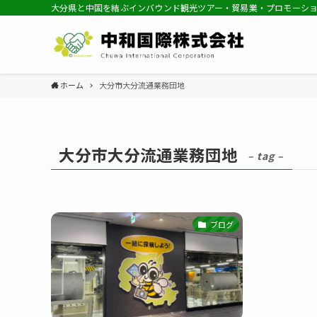
大分県と中国を結ぶインバウンド観光ツアー・貿易業・プロモーシ
ホーム
大分市大分流通業務団地
大分市大分流通業務団地
– tag –
ブログ