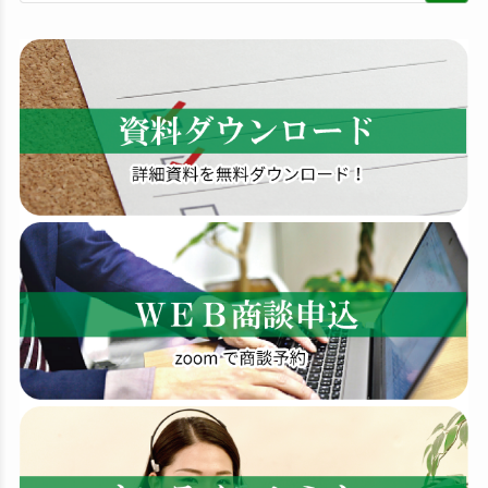
検
索
す