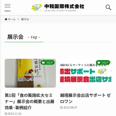
menu
ホーム
展示会
展示会
– tag –
ブログ
ブログ
第1回「食の販路拡大セミ
越境展示会出店サポート ゼ
ナー」展示会の概要と出展
ロワン
効果･事例紹介
2022.08.07
2023.11.01