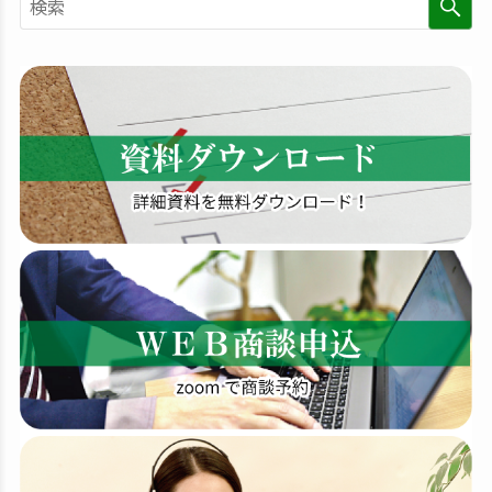
検
索
す