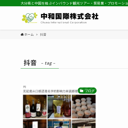
大分県と中国を結ぶインバウンド観光ツアー・貿易業・プロモーシ
ホーム
抖音
抖音
– tag –
ブログ