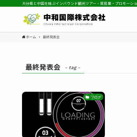
大分県と中国を結ぶインバウンド観光ツアー・貿易業・プロモーシ
ホーム
最終発表会
最終発表会
– tag –
ブログ