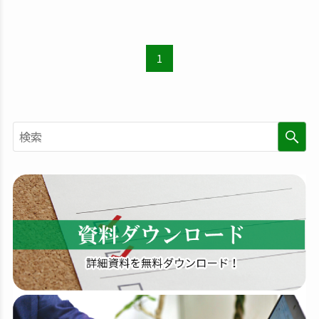
1
検
索