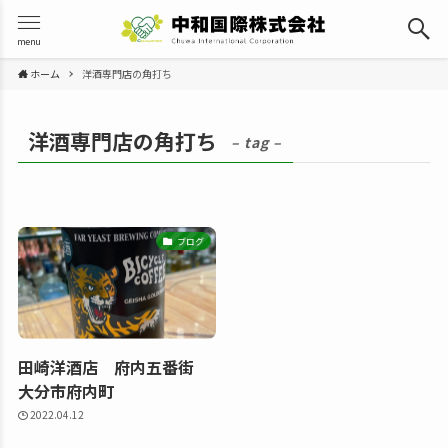
menu
ホーム
洋酒専門店の角打ち
洋酒専門店の角打ち
– tag –
ブログ
田崎洋酒店 府内五番街
大分市府内町
2022.04.12