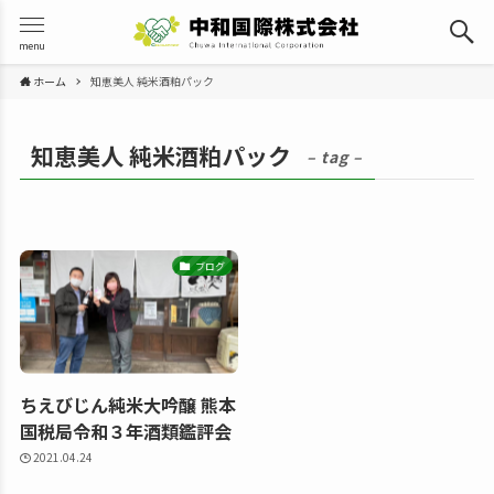
menu
ホーム
知恵美人 純米酒粕パック
知恵美人 純米酒粕パック
– tag –
ブログ
ちえびじん純米大吟醸 熊本
国税局令和３年酒類鑑評会
2021.04.24