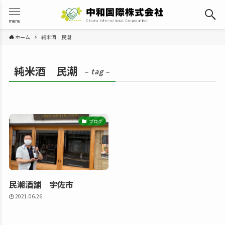
menu
ホーム
純米酒 民潮
純米酒 民潮
– tag –
ブログ
民潮酒舗 宇佐市
2021.06.26