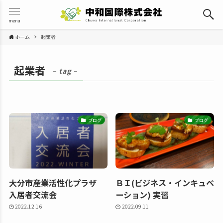
menu
ホーム
起業者
起業者
– tag –
ブログ
ブログ
大分市産業活性化プラザ
ＢＩ(ビジネス・インキュベ
入居者交流会
ーション) 実習
2022.12.16
2022.09.11