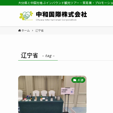
大分県と中国を結ぶインバウンド観光ツアー・貿易業・プロモーシ
ホーム
辽宁省
辽宁省
– tag –
お酒