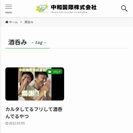
menu
ホーム
酒呑み
酒呑み
– tag –
ブログ
カルタしてるフリして酒呑
んでるやつ
2022.03.05