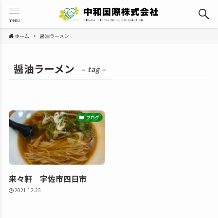
menu
ホーム
醤油ラーメン
醤油ラーメン
– tag –
ブログ
来々軒 宇佐市四日市
2021.12.23