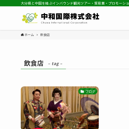
大分県と中国を結ぶインバウンド観光ツアー・貿易業・プロモーシ
ホーム
飲食店
飲食店
– tag –
ブログ