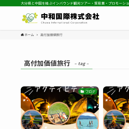
大分県と中国を結ぶインバウンド観光ツアー・貿易業・プロモーシ
ホーム
高付加価値旅行
高付加価値旅行
– tag –
ブログ