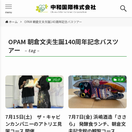
menu
ホーム
OPAM 朝倉文夫生誕140周年記念バスツアー
OPAM 朝倉文夫生誕140周年記念バスツ
アー
– tag –
ブログ
お酒
7月15日(土) ザ・キャビ
7月7日(金) 浜嶋酒造「ささ
ンカンパニーのアトリエ見
ら」 発酵食ランチ、朝倉文
学コース 開催
夫記念館の観覧コース