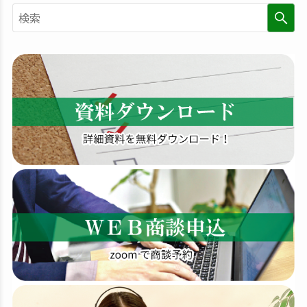
検
索
す