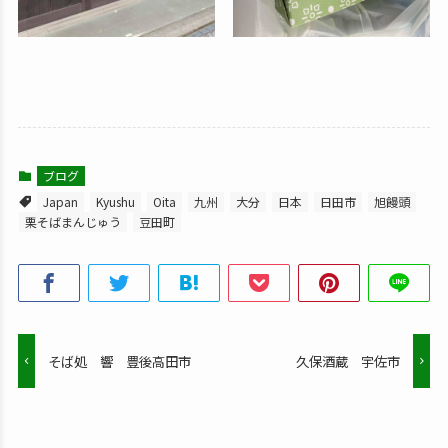
ブログ
Japan
Kyushu
Oita
九州
大分
日本
日田市
旭饅頭
栗そばまんじゅう
豆田町
そば処 響 豊後高田市
久保酒蔵 宇佐市