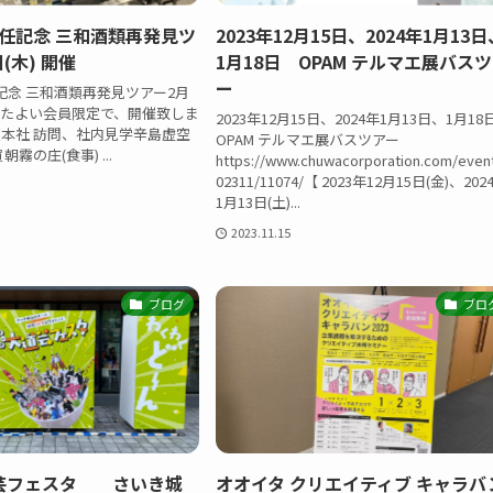
就任記念 三和酒類再発見ツ
2023年12月15日、2024年1月13日
日(木) 開催
1月18日 OPAM テルマエ展バス
ー
任記念 三和酒類再発見ツアー2月
を、ゆたよい会員限定で、開催致しま
2023年12月15日、2024年1月13日、1月1
本社 訪問、社内見学辛島虚空
OPAM テルマエ展バスツアー
霧の庄(食事) ...
https://www.chuwacorporation.com/even
02311/11074/【 2023年12月15日(金)、202
1月13日(土)...
2023.11.15
ブログ
ブロ
芸フェスタ さいき城
オオイタ クリエイティブ キャラバ