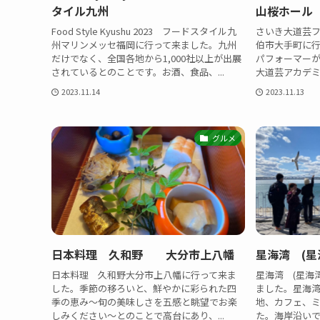
タイル九州
山桜ホール
Food Style Kyushu 2023 フードスタイル九
さいき大道芸
州マリンメッセ福岡に行って来ました。九州
伯市大手町に
だけでなく、全国各地から1,000社以上が出展
パフォーマーが
されているとのことです。お酒、食品、...
大道芸アカデミ
2023.11.14
2023.11.13
グルメ
日本料理 久和野 大分市上八幡
星海湾 (星
日本料理 久和野大分市上八幡に行って来ま
星海湾 (星海湾
した。季節の移ろいと、鮮やかに彩られた四
ました。星海
季の恵み〜旬の美味しさを五感と眺望でお楽
地、カフェ、
しみください〜とのことで高台にあり、...
た。海岸沿いで