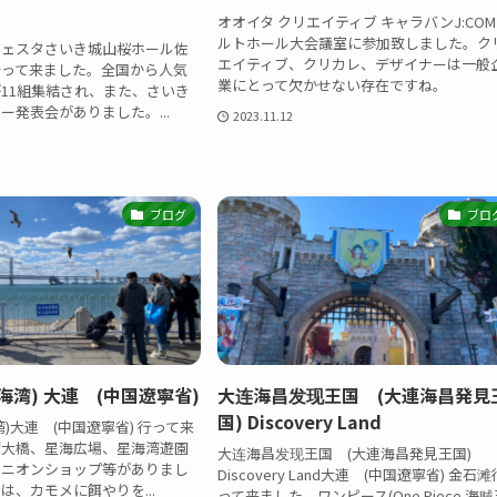
オオイタ クリエイティブ キャラバンJ:CO
ルトホール大会議室に参加致しました。ク
フェスタさいき城山桜ホール佐
エイティブ、クリカレ、デザイナーは一般
行って来ました。全国から人気
業にとって欠かせない存在ですね。
11組集結され、また、さいき
ー発表会がありました。...
2023.11.12
ブログ
ブロ
海湾) 大連 (中国遼寧省)
大连海昌发现王国 (大連海昌発見
国) Discovery Land
)大連 (中国遼寧省) 行って来
湾大橋、星海広場、星海湾遊園
大连海昌发现王国 (大連海昌発見王国)
ミニオンショップ等がありまし
Discovery Land大連 (中国遼寧省) 金石滩
は、カモメに餌やりを...
って来ました。ワンピース(One Piece 海贼