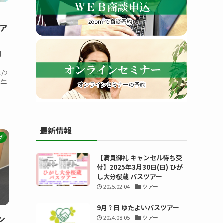
、
ツア
8日
す
t/2
4年
最新情報
る
グ
【満員御礼 キャンセル待ち受
付】2025年3月30日(日) ひが
し大分桜蔵 バスツアー
2025.02.04
ツアー
9月？日 ゆたよいバスツアー
ン
2024.08.05
ツアー