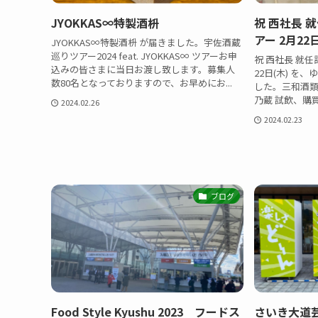
JYOKKAS∞特製酒枡
祝 西社長 
アー 2月22
JYOKKAS∞特製酒枡 が届きました。宇佐酒蔵
巡りツアー2024 feat. JYOKKAS∞ ツアーお申
祝 西社長 就
込みの皆さまに当日お渡し致します。募集人
22日(木) 
数80名となっておりますので、お早めにお...
した。三和酒類
乃蔵 試飲、購買朝
2024.02.26
2024.02.23
ブログ
Food Style Kyushu 2023 フードス
さいき大道