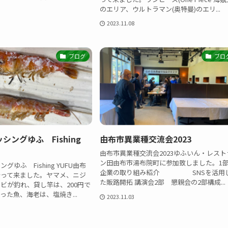
のエリア、ウルトラマン(奥特曼)のエリ...
2023.11.08
ブログ
ブロ
シングゆふ Fishing
由布市異業種交流会2023
由布市異業種交流会2023ゆふいん・レスト
ン田由布市湯布院町に参加致しました。
ゆふ Fishing YUFU由布
企業の取り組み紹介 SNSを活用
行って来ました。ヤマメ、ニジ
た販路開拓 講演会2部 懇親会の2部構成...
ビが釣れ、貸し竿は、200円で
った魚、海老は、塩焼き...
2023.11.03