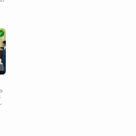
グ
ラ
1部
し