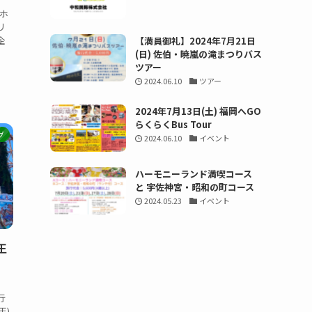
Mホ
リ
企
【満員御礼】2024年7月21日
(日) 佐伯・暁嵐の滝まつりバス
ツアー
2024.06.10
ツアー
2024年7月13日(土) 福岡へGO
らくらくBus Tour
グ
2024.06.10
イベント
ハーモニーランド満喫コース
と 宇佐神宮・昭和の町コース
2024.05.23
イベント
王
行
王)