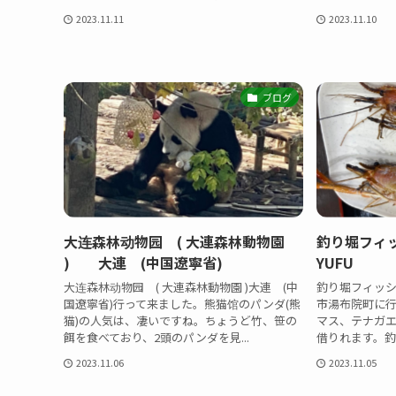
2023.11.11
2023.11.10
ブログ
大连森林动物园 ( 大連森林動物園
釣り堀フィッ
) 大連 (中国遼寧省)
YUFU
大连森林动物园 ( 大連森林動物園 )大連 (中
釣り堀フィッシング
国遼寧省)行って来ました。熊猫馆のパンダ(熊
市湯布院町に
猫)の人気は、凄いですね。ちょうど竹、笹の
マス、テナガエ
餌を食べており、2頭のパンダを見...
借りれます。釣
2023.11.06
2023.11.05