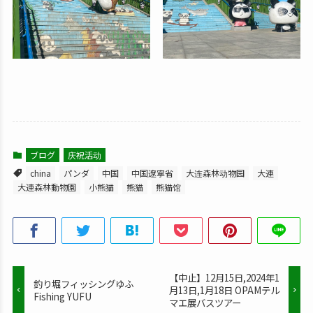
ブログ
庆祝活动
china
パンダ
中国
中国遼寧省
大连森林动物园
大連
大連森林動物園
小熊猫
熊猫
熊猫馆
【中止】12月15日,2024年1
釣り堀フィッシングゆふ
月13日,1月18日 OPAMテル
Fishing YUFU
マエ展バスツアー