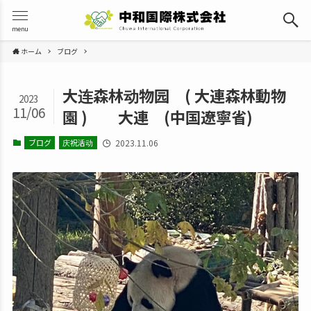
menu
ホーム
ブログ
大连森林动物园 ( 大連森林動物
2023
11/06
園 ) 大連 (中国遼寧省)
ブログ
庆祝活动
2023.11.06