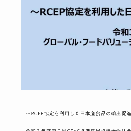
～RCEP協定を利用した日本産食品の輸出
令和３年度第２回GFVC推進官民協議会全体