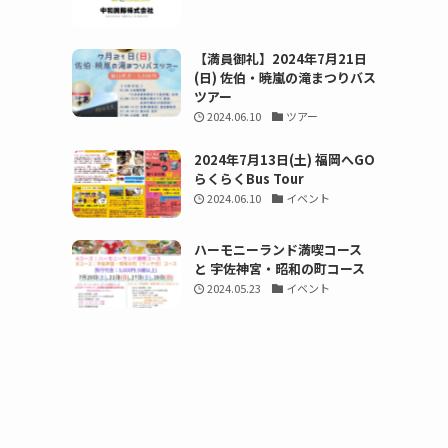
【満員御礼】2024年7月21日
(日) 佐伯・暁嵐の滝まつりバス
ツアー
2024.06.10
ツアー
2024年7月13日(土) 福岡へGO
らくらくBus Tour
2024.06.10
イベント
ハーモニーランド満喫コース
と 宇佐神宮・昭和の町コース
2024.05.23
イベント
利