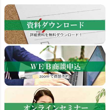
検
索
す