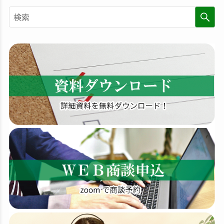
検
索
す