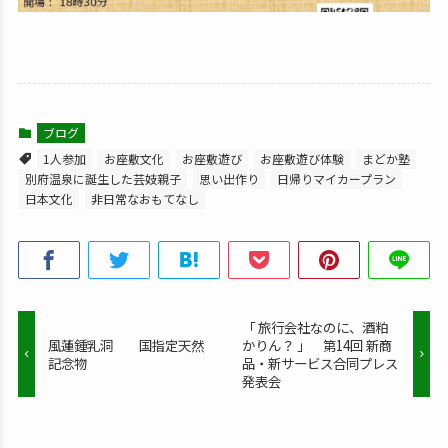
ブログ
1人参加
お座敷文化
お座敷遊び
お座敷遊び体験
まどか塾
別府温泉に誕生した芸妓親子
思い出作り
日帰りマイカープラン
日本文化
非日常なおもてなし
「 旅行会社なのに、酒粕
風蓮鍾乳洞 国指定天然
かりん？ 」 第14回 新商
記念物
品・新サービス合同プレス
発表会