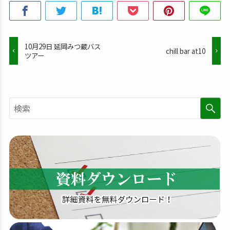
10月29日 延岡みつ蔵バス
chill bar at10
ツアー
検
索