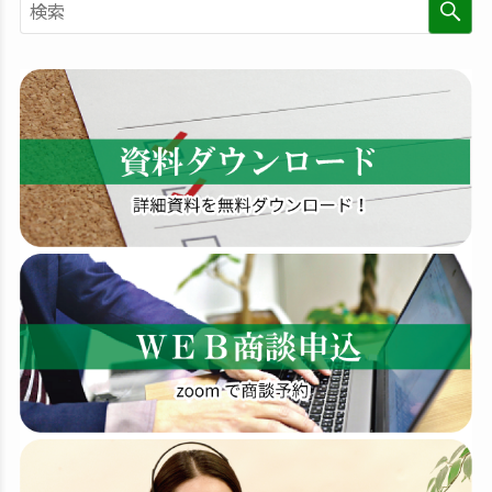
検
索
す