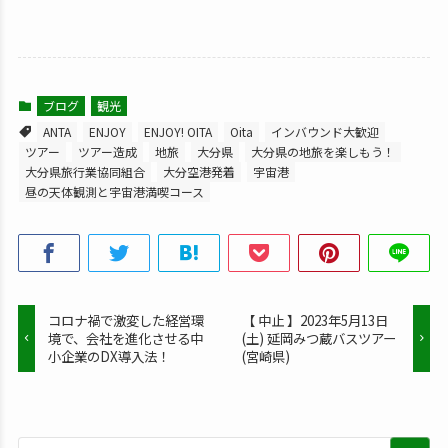
ブログ
観光
ANTA
ENJOY
ENJOY! OITA
Oita
インバウンド大歓迎
ツアー
ツアー造成
地旅
大分県
大分県の地旅を楽しもう！
大分県旅行業協同組合
大分空港発着
宇宙港
昼の天体観測と宇宙港満喫コース
コロナ禍で激変した経営環
【 中止 】2023年5月13日
境で、会社を進化させる中
(土) 延岡みつ蔵バスツアー
小企業のDX導入法！
(宮崎県)