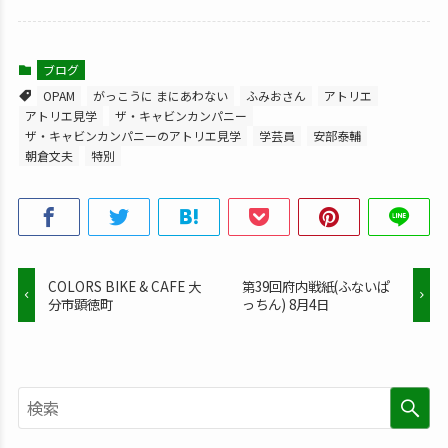
ブログ
OPAM
がっこうに まにあわない
ふみおさん
アトリエ
アトリエ見学
ザ・キャビンカンパニー
ザ・キャビンカンパニーのアトリエ見学
学芸員
安部泰輔
朝倉文夫
特別
COLORS BIKE & CAFE 大
第39回府内戦紙(ふないぱ
分市顕徳町
っちん) 8月4日