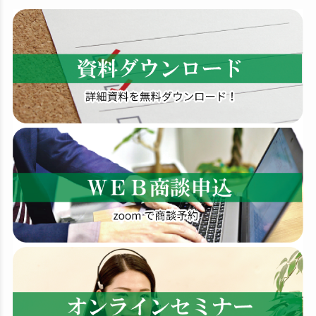
検
索
す