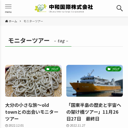
menu
ホーム
モニターツアー
モニターツアー
– tag –
ブログ
ブログ
大分の小さな旅〜old
「国東半島の歴史と宇宙へ
townとの出会いモニター
の架け橋ツアー」11月26
ツアー
日27日 最終日
2022.12.01
2022.11.27