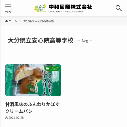
menu
ホーム
大分県立安心院高等学校
大分県立安心院高等学校
– tag –
ブログ
甘酒風味のふんわりかぼす
クリームパン
2021.02.28