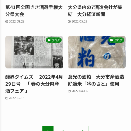
第41回全国きき酒選手権大
大分県内の7酒造会社が集
分県大会
結 大分経済新聞
2022.08.27
2022.05.27
ブログ
ブログ
醸界タイムズ 2022年4月
倉光の酒粕 大分市産酒造
29日号 「 春の大分県産
好適米「吟のさと」使用
酒フェア 」
2022.04.16
2022.05.15