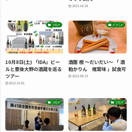
2022.10.24
ブログ
イベント
10月8日(土) 「IDA」ビー
酒酣 橙 〜だいだい〜 「 酒
ルと豊後大野の酒蔵を巡る
粕かりん 椎茸味 」試食可
ツアー
2022.09.23
2022.10.01
ブログ
ブログ