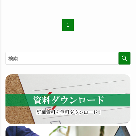
1
検
索