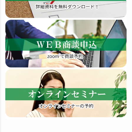
索
す
る