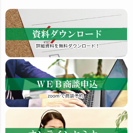
検
索
す