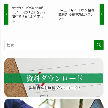
大分カイコウSalon#05
[ 中止 ] 1月29日 玖珠 極寒
「アートだけじゃない⁉︎
蔵開き 湯布院方面バスツ
NFTで世界はどう変わ
アー
る？」
検
索